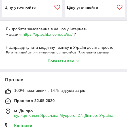
Ціну уточнюйте
Ціну уточнюйте
Як зробити замовлення в нашому інтернет-
магазині
https://aptechka.com.ua/ua/
?
Насправді купити медичну техніку в Україні досить просто.
Вам знадобиться телефон чи ноутбук. Замовити можна,
здійснивши дзвінок на гарячу лінію, контакт якої вказано на
Показати все
нашому сайті або переходьте на посилання до нашого сайту
https://aptechka.com.ua/ua/
. Також, зробити це доступне
онлайн. Для цього виконуйте такі кроки:
Про нас
Зайдіть на головну сторінку сайту,
Виберіть у каталозі потрібний розділ товарів,
100% позитивних з 1475 відгуків за рік
Перегляньте дані вам варіанти медтехніки,
Працює з 22.05.2020
Якщо потрібно, виберіть діапазон цін і виробника,
м. Дніпро
Натисніть на значок продукту,
вулиця Князя Ярослава Мудрого, 27, Дніпро, Україна
Зверніть увагу на характеристики, відгуки, вартість,
Контакти