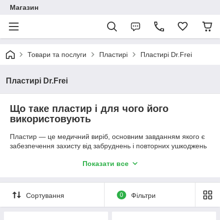
Магазин
Товари та послуги
Пластирі
Пластирі Dr.Frei
Пластирі Dr.Frei
Що таке пластир і для чого його
використовують
Пластир — це медичний виріб, основним завданням якого є
забезпечення захисту від забруднень і повторних ушкоджень
рани. Однак існує велика різноманітність пластирів.
Показати все
Даний медичний виріб активно застосовується в різному віці.
Дітям заклеюють їм рани, після нанесення на них лікарських
засобів, чоловіки можуть використовувати його для захисту
Сортування
0
Фільтри
порізів після гоління від забруднень, жінки часто заклеюють
пластиром рани, залишені новим взуттям. Існує безліч
прикладів і варіацій застосування виробу.