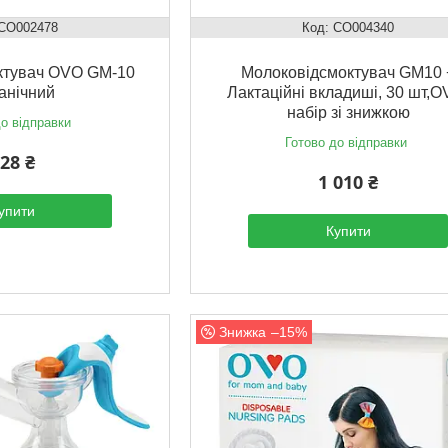
CO002478
CO004340
ктувач OVO GM-10
Молоковідсмоктувач GM10 
анічний
Лактаційні вкладиші, 30 шт,O
набір зі знижкою
о відправки
Готово до відправки
28 ₴
1 010 ₴
упити
Купити
–15%