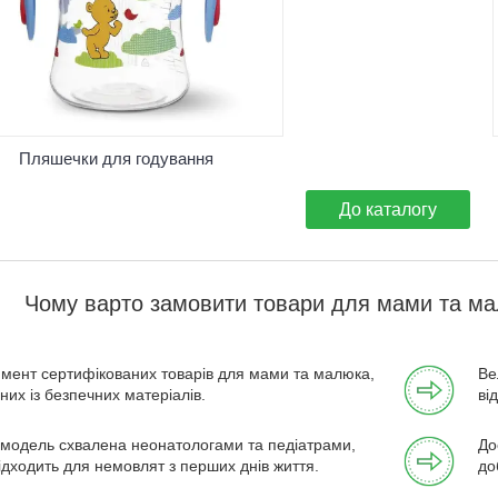
найбезпечнішими та зручнішими у
застосуванні. Простий та безболісний
принцип застосування.
Пляшечки для годування
До каталогу
Чому варто замовити товари для мами та мал
мент сертифікованих товарів для мами та малюка,
Ве
них із безпечних матеріалів.
ві
модель схвалена неонатологами та педіатрами,
До
ідходить для немовлят з перших днів життя.
до