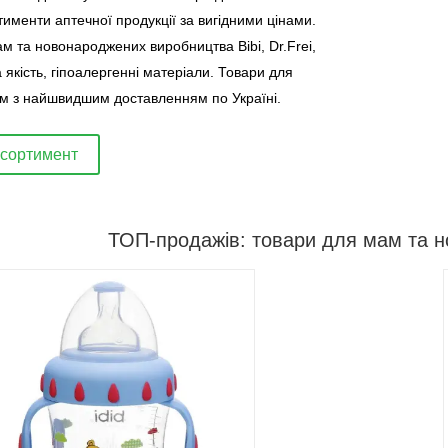
именти аптечної продукції за вигідними цінами.
м та новонароджених виробництва Bibi, Dr.Frei,
 якість, гіпоалергенні матеріали. Товари для
м з найшвидшим доставленням по Україні.
асортимент
ТОП-продажів: товари для мам та 
Потрібні товари для мам та
новонароджених. Можуть знадобитися
на різних етапах грудного
вигодовування: зціджування,
профілактики лактостазу, маститу та
інших патологій. Аптечні моделі є