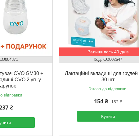
Залишилось 40 днів
CO004371
CO002647
тувач OVO GM30 +
Лактаційні вкладиші для грудей
ладиші OVO 2 уп. у
30 шт
арунок
Готово до відправки
о відправки
154 ₴
182 ₴
237 ₴
Купити
упити