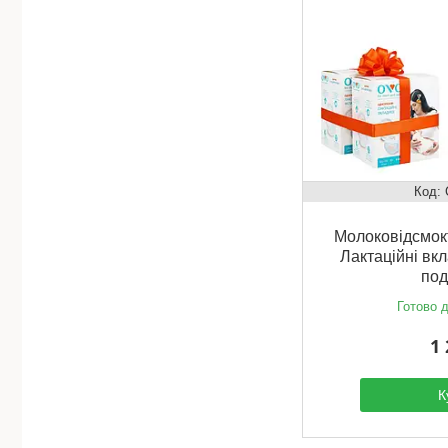
Молоковідсмок
Лактаційні вк
под
Готово д
1 
К