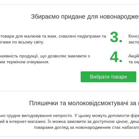
Збираємо придане для новонароджен
3.
товари для малюків та мам, схвалені педіатрами та
Конс
гами по всьому світу.
заст
4.
наявність продукції, що дозволяє замовити з
Акцій
им терміном очікування.
та ок
Вибрати товари
Пляшечки та молоковідсмоктувачі за 
ьно грудне вигодовування непросто. У цьому можуть допомогти фір
ий в інтернет-магазині. Їх можна замовити за доступною ціною, деш
товарами догляд за новонародженим стає набагато