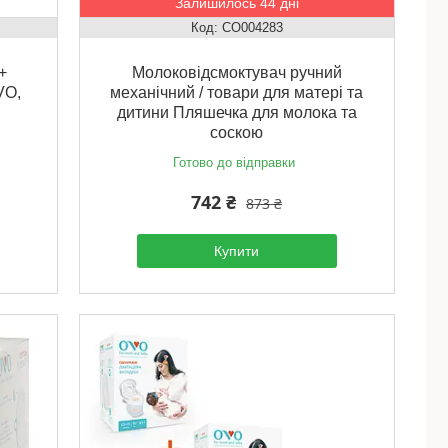
Залишилось 44 дні
CO004283
+
Молоковідсмоктувач ручний
VO,
механічний / товари для матері та
дитини Пляшечка для молока та
соскою
Готово до відправки
742 ₴
873 ₴
Купити