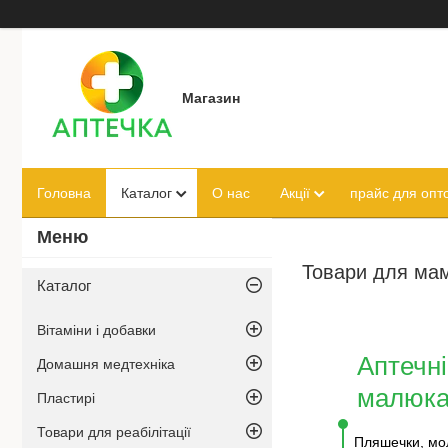
Магазин
Головна
Каталог
О нас
Акції
прайс для опто
Товари для ма
Каталог
Вітаміни і добавки
Аптечні
Домашня медтехніка
малюк
Пластирі
Товари для реабілітації
Пляшечки, мол