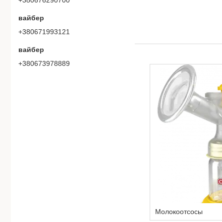
вайбер
+380671993121
вайбер
+380673978889
Молокоотсосы