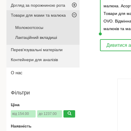
Догляд за порожниною рота
малюка. Асорт
Товари для ма
Товари для мами та малюка
OVO. Відмінна
Молокоотсосы
малюків та ма
Лактаційний вкладиші
Дивитися 
Перев'язувальні матеріали
Контейнери для аналізів
О нас
Фільтри
Різного обсягу пляшечки для годування.
Ціна
Товари для мам та новонароджених з
перших днів життя. Пляшечки підходять
для води, дитячого харчування, рідкого
прикорму. Соски різної форми,
Наявність