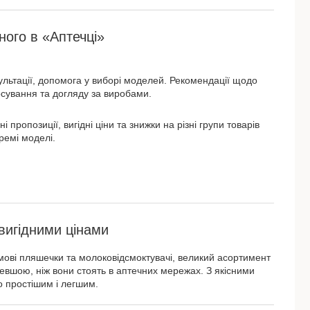
ого в «Аптечці»
ультації, допомога у виборі моделей. Рекомендації щодо
осування та догляду за виробами.
ні пропозиції, вигідні ціни та знижки на різні групи товарів
ремі моделі.
вигідними цінами
мові пляшечки та молоковідсмоктувачі, великий асортимент
евшою, ніж вони стоять в аптечних мережах. З якісними
 простішим і легшим.