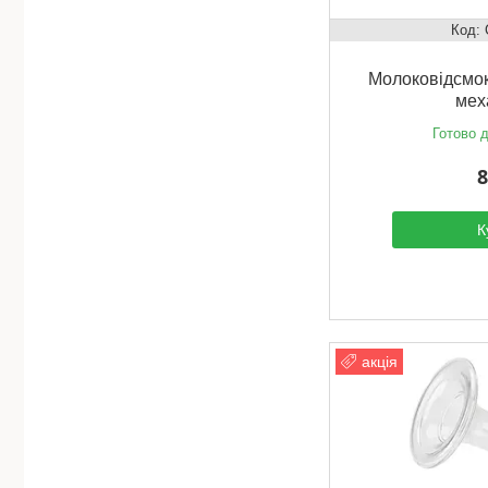
Молоковідсмо
мех
Готово д
8
К
акція