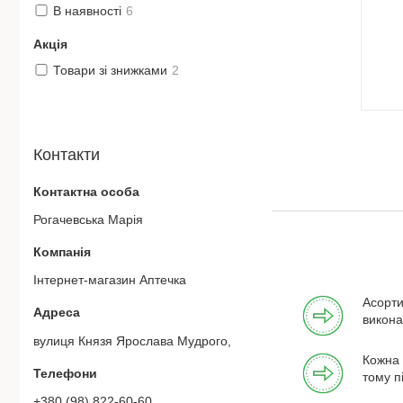
ортодонтично правильні, так що можна
В наявності
6
бути впевненими у формуванні
правильного прикусу у дитини.
Акція
Товари зі знижками
2
Контакти
Рогачевська Марiя
Iнтернет-магазин Аптечка
Асорти
викона
вулиця Князя Ярослава Мудрого, 27, Дніпро, Україна
Кожна 
тому п
+380 (98) 822-60-60