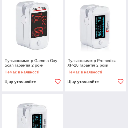
дітей. Всього кілька секунд для отримання
актуальних параметрів. Автоматичне відключення,
звукова індикація про готовність результатів.
Дивитися асортимент
Популярні моделі приладів для
Пульсоксиметр Gamma Oxy
Пульсоксиметр Promedica
вимірювання сатурації
Scan гарантія 2 роки
XP-20 гарантія 2 роки
Немає в наявності
Немає в наявності
Ціну уточнюйте
Ціну уточнюйте
в крові
іпкою.
екунд.
омогою
ксиметр
им