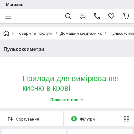
Магазин
Товари та послуги
Домашня медтехніка
Пульсоксим
Пульсоксиметри
Прилади для вимірювання
кисню в крові
Показати все
Пульсоксиметри виробництва ProMedica, Gamma.
Медичні прилади для вимірювання кисню в крові.
Пальцеві моделі для домашньої діагностики. Точні
Сортування
0
Фільтри
прилади для вимірювання сатурації у дорослих і