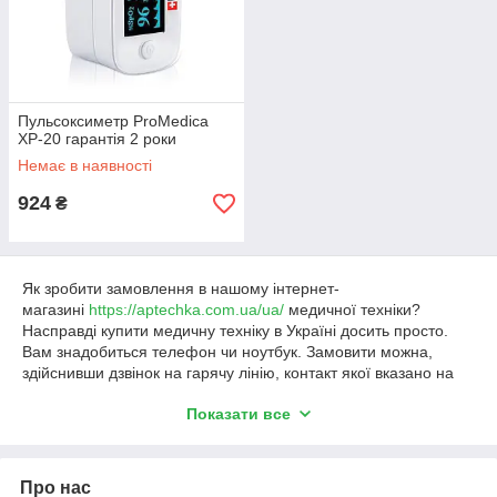
Пульсоксиметр ProMedica
XP-20 гарантія 2 роки
Пульсоксиметр ProMedica XP-20
Немає в наявності
Прилад для вимірювання кисню в крові комплектується
надійною прищіпкою. Точна діагностика всього за 8 секунд.
924
₴
Можливість управління за допомогою всього однією
кнопкою. Пульсоксиметр зручний у використанні, з якісним
рідкокристалічним дисплеєм.
Як зробити замовлення в нашому інтернет-
магазині
https://aptechka.com.ua/ua/
медичної техніки?
Насправді купити медичну техніку в Україні досить просто.
Вам знадобиться телефон чи ноутбук. Замовити можна,
здійснивши дзвінок на гарячу лінію, контакт якої вказано на
нашому сайті https://aptechka.com.ua/ua/. Також, зробити це
ем, який
Показати все
доступне онлайн. Для цього виконуйте такі кроки:
ьно
Зайдіть на головну сторінку сайту,
оцедур в
Виберіть у каталозі потрібний розділ товарів,
й прилад
Про нас