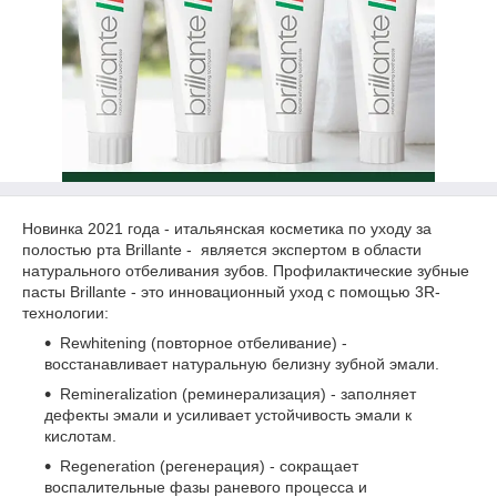
Новинка 2021 года - итальянская косметика по уходу за
полостью рта Brillante - является экспертом в области
натурального отбеливания зубов. Профилактические зубные
пасты Brillante - это инновационный уход с помощью 3R-
технологии:
Rewhitening (повторное отбеливание) -
восстанавливает натуральную белизну зубной эмали.
Remineralization (реминерализация) - заполняет
дефекты эмали и усиливает устойчивость эмали к
кислотам.
Regeneration (регенерация) - сокращает
воспалительные фазы раневого процесса и