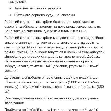
кислотами
Загальне зміцнення здоров'я
Підтримка серцево-судинної системи
Риб’ячий жир з печінки тріски багатий на жирні кислоти
омега-3 та ейкозапентаенову та докозагексаєнову кислоти.
Вона також є відмінним джерелом вітамінів А і D-3.
Риб’ячий жир з печінки тріски має давню історію традиційного
використання для підтримки загального стану здоров’я та
самопочуття. Ми виготовляємо натуральний риб’ячий жир з
печінки тріски, що використовується в наших м’яких капсулах,
відповідно до суворих стандартів контролю якості. Добавку
перевірено на відсутність потенційно шкідливих рівнів
забруднювачів, таких як ПХБ, діоксини, ртуть та інші важкі
метали.
До складу цієї добавки з посиленим ефектом входить ще
більше риб’ячого жиру з печінки тріски (1000 мг на 1 м’яку
капсулу), ніж у 1 м’якій капсулі нашої звичайної добавки (650
мг).
Рекомендований спосіб застосування, дози та умови
зберігання:
Приймати по 1 м’якій капсулі на день під час прийому їжі.