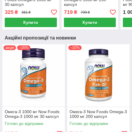
30 капсул
капсул
мг 9
325
719
1 0
₴
₴
381 ₴
799 ₴
Купити
Купити
Акційні пропозиції та новинки
акція
–15%
–10%
Омега-3 1000 мг Now Foods
Омега-3 Now Foods Omega-3
Оmega-3 1000 мг 30 капсул
1000 мг 200 капсул
Готово до відправки
Готово до відправки