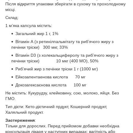
Після відкриття упаковки зберігати в сухому та прохолодному
місці.
Склад:
1 м’яка капсула містить:
Загальний жир 1 г, 1%
Вітамін А (з ретинілпальмітату та риб’ячого жиру з
печінки тріски) 300 мкг, 33%
Вітамін D3 (з холекальциферолу та риб’ячого жиру з
печінки тріски) 10 мкг (400 МО), 50%
Риб’ячий жир з печінки тріски 1 г (1000 мг)
Ейкозапентаенова кислота 70 мг
Докозагексаєнова кислота 100 мг
Не містить: Кукурудзу, клейковину, сою, молоко, яйця. Без
ГМО.
Тип дієти: Кето-дієтичний прдукт, Кошерний продукт,
Халяльний продукт.
Застереження
:
Тільки для дорослих. Перед прийомом добавки необхідна
консультація лікаря у наступних випадках: вагітність або