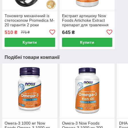
Тонометр механічний із
Екстракт артишоку Now
стетоскопом Promedica M-
Foods Artichoke Extract
20 гарантія 2 роки
препарат для травлення
450мг 90 капсул
510
645
₴
₴
771 ₴
Купити
Купити
Подібні товари компанії
Омега-3 1000 мг Now
Омега-3 Now Foods
DHA
Foods Оmega-3 1000 мг
Omega-3 1000 мг 200
Food