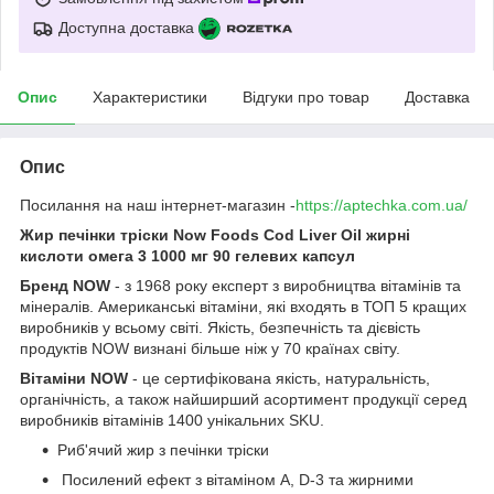
Доступна доставка
Опис
Характеристики
Відгуки про товар
Доставка
Опис
Посилання на наш інтернет-магазин -
https://aptechka.com.ua/
Жир печінки тріски Now Foods Cod Liver Oil жирні
кислоти омега 3 1000 мг 90 гелевих капсул
Бренд NOW
- з 1968 року експерт з виробництва вітамінів та
мінералів. Американські вітаміни, які входять в ТОП 5 кращих
виробників у всьому світі. Якість, безпечність та дієвість
продуктів NOW визнані більше ніж у 70 країнах світу.
Вітаміни NOW
- це сертифікована якість, натуральність,
органічність, а також найширший асортимент продукції серед
виробників вітамінів 1400 унікальних SKU.
Риб'ячий жир з печінки тріски
Посилений ефект з вітаміном А, D-3 та жирними