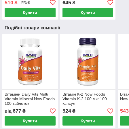
510
645
₴
₴
771 ₴
Купити
Купити
Подібні товари компанії
Вітаміни Daily Vits Multi
Вітамін К-2 Now Foods
Віта
Vitamin Mineral Now Foods
Vitamin K-2 100 мкг 100
Now 
100 таблеток
капсул
677
524
543
від
₴
₴
Купити
Купити