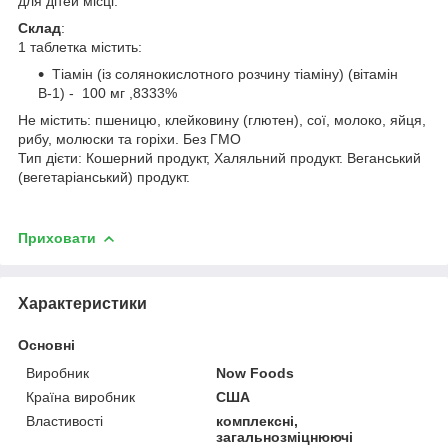
для дітей місці.
Склад
:
1 таблетка містить:
Тіамін (із солянокислотного розчину тіаміну) (вітамін
B-1) - 100 мг ,8333%
Не містить: пшеницю, клейковину (глютен), сої, молоко, яйця,
рибу, молюски та горіхи. Без ГМО
Тип дієти: Кошерний продукт, Халяльний продукт. Веганський
(вегетаріанський) продукт.
Приховати
Характеристики
Основні
Виробник
Now Foods
Країна виробник
США
Властивості
комплексні,
загальнозміцнюючі