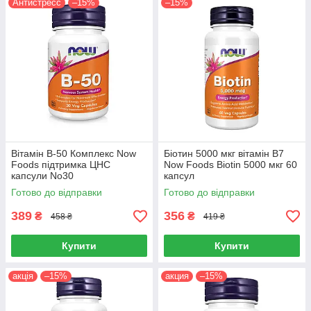
Антистресс
–15%
–15%
Вітамін B-50 Комплекс Now
Біотин 5000 мкг вітамін B7
Foods підтримка ЦНС
Now Foods Biotin 5000 мкг 60
капсули No30
капсул
Готово до відправки
Готово до відправки
389
356
₴
₴
458 ₴
419 ₴
Купити
Купити
акція
–15%
акция
–15%