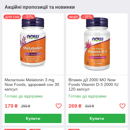
Акційні пропозиції та новинки
для сна
–30%
акція
–16%
Мелатонін Melatonin 3 mg
Вітамін д3 2000 МО Now
Now Foods, здоровий сон 30
Foods Vitamin D-3 2000 IU
капсул
120 капсул
Готово до відправки
Готово до відправки
179
269
₴
₴
255 ₴
319 ₴
Купити
Купити