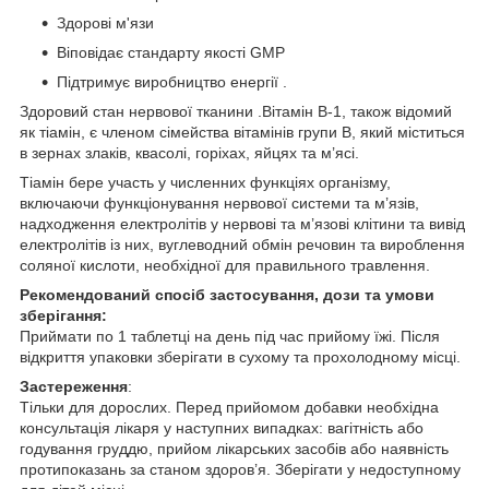
Здорові м'язи
Віповідає стандарту якості GMP
Підтримує виробництво енергії .
Здоровий стан нервової тканини .Вітамін B-1, також відомий
як тіамін, є членом сімейства вітамінів групи В, який міститься
в зернах злаків, квасолі, горіхах, яйцях та м’ясі.
Тіамін бере участь у численних функціях організму,
включаючи функціонування нервової системи та м’язів,
надходження електролітів у нервові та м’язові клітини та вивід
електролітів із них, вуглеводний обмін речовин та вироблення
соляної кислоти, необхідної для правильного травлення.
Рекомендований спосіб застосування, дози та умови
зберігання:
Приймати по 1 таблетці на день під час прийому їжі. Після
відкриття упаковки зберігати в сухому та прохолодному місці.
Застереження
:
Тільки для дорослих. Перед прийомом добавки необхідна
консультація лікаря у наступних випадках: вагітність або
годування груддю, прийом лікарських засобів або наявність
протипоказань за станом здоров’я. Зберігати у недоступному