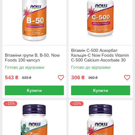
Вітамін С-500 Аскорбат
Вітаміни групи B, B-50, Now
Кальція-С Now Foods Vitamin
Foods 100 капсул
C-500 Calcium Ascorbate 30
капсул
Готово до відправки
Готово до відправки
543
306
₴
₴
639 ₴
360 ₴
Купити
Купити
–15%
–15%