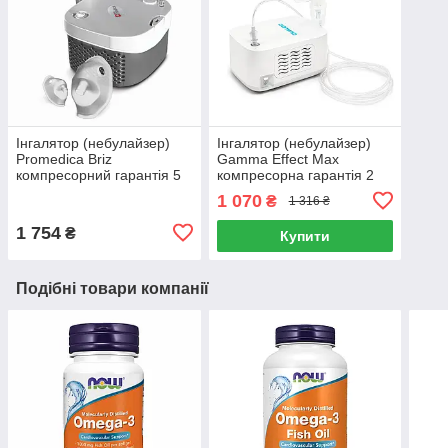
Інгалятор (небулайзер)
Інгалятор (небулайзер)
Promedica Briz
Gamma Effect Max
компресорний гарантія 5
компресорна гарантія 2
років (старий дізайн)
роки
1 070
₴
1 316 ₴
1 754
₴
Купити
Подібні товари компанії