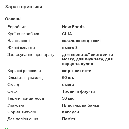
Характеристики
Основні
Виробник
Now Foods
Країна виробник
США
Властивості
загальнозміцнюючі
Жирні кислоти
омега-3
Застосування препарату
для нервової системи та
мозку, для імунітету, для
серця та судин
Корисні речовини
жирні кислоти
Кількість в упаковці
60 шт.
Склад
омега
Смак
Тропічні фрукти
Термін придатності
36 міс
Упаковка
Пластикова банка
Форма випуску
Капсули
Для поліпшення
Пам'яті