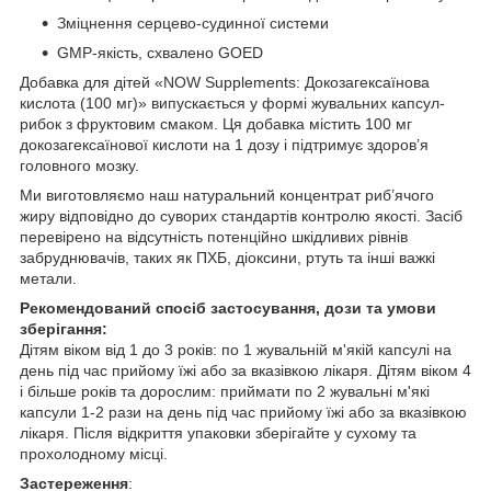
Зміцнення серцево-судинної системи
GMP-якість, схвалено GOED
Добавка для дітей «NOW Supplements: Докозагексаїнова
кислота (100 мг)» випускається у формі жувальних капсул-
рибок з фруктовим смаком. Ця добавка містить 100 мг
докозагексаїнової кислоти на 1 дозу і підтримує здоров’я
головного мозку.
Ми виготовляємо наш натуральний концентрат риб’ячого
жиру відповідно до суворих стандартів контролю якості. Засіб
перевірено на відсутність потенційно шкідливих рівнів
забруднювачів, таких як ПХБ, діоксини, ртуть та інші важкі
метали.
Рекомендований спосіб застосування, дози та умови
зберігання:
Дітям віком від 1 до 3 років: по 1 жувальній м'якій капсулі на
день під час прийому їжі або за вказівкою лікаря. Дітям віком 4
і більше років та дорослим: приймати по 2 жувальні м'які
капсули 1-2 рази на день під час прийому їжі або за вказівкою
лікаря. Після відкриття упаковки зберігайте у сухому та
прохолодному місці.
Застереження
: