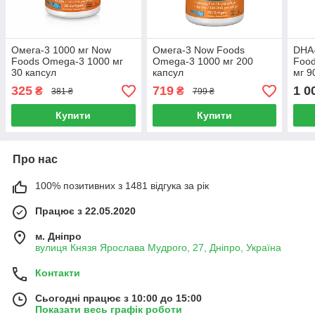
Омега-3 1000 мг Now
Омега-3 Now Foods
DHA
Foods Оmega-3 1000 мг
Omega-3 1000 мг 200
Food
30 капсул
капсул
мг 9
325
719
1 0
₴
₴
381 ₴
799 ₴
Купити
Купити
Про нас
100% позитивних з 1481 відгука за рік
Працює з 22.05.2020
м. Дніпро
вулиця Князя Ярослава Мудрого, 27, Дніпро, Україна
Контакти
Сьогодні працює з 10:00 до 15:00
Показати весь графік роботи