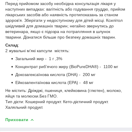
Перед прийомом засобу необхідна консультація лікаря у
наступних випадках: вагітність або годування груддю, прийом
лікарських засобів або наявність протипоказань за станом
здоров'я. Зберігати у недоступному для дітей місці. Ксилітол
шкідливий для домашніх тварин; негайно звернутись до
ветеринара, якщо є підозра на потрапляння в шлунок
тварини. Дізнатися більше про безпеку домашніх тварин.
Склад
:
2 жувальні м'які капсули містять:
Загальний жир - 1 г ,3%
Концентрат риб’ячого жиру (BioPureDHA®) - 1100 мг
Докозагексаїнова кислота (DHA) - 200 мг
Ейкозапентаїнова кислота (EPA) - 48 мг
Не містить: Дріжджі, пшениця, клейковина (глютен), молоко,
яйця та молюски.Без ГМО.
Тип дієти: Кошерний продукт. Кето-дієтичний продукт.
Халяльний продукт.
Приховати