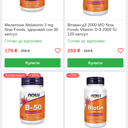
Мелатонін Melatonin 3 mg
Вітамін д3 2000 МО Now
Now Foods, здоровий сон 30
Foods Vitamin D-3 2000 IU
капсул
120 капсул
Готово до відправки
Готово до відправки
179
269
₴
₴
255 ₴
319 ₴
Купити
Купити
Антистресс
–15%
–15%