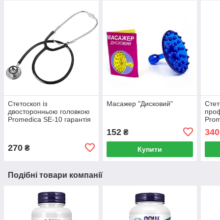
Стетоскоп із
Масажер "Дисковий"
Стет
двосторонньою головкою
проф
Promedica SE-10 гарантія
Prom
2 роки
2 ро
152
340
₴
270
₴
Купити
Подібні товари компанії