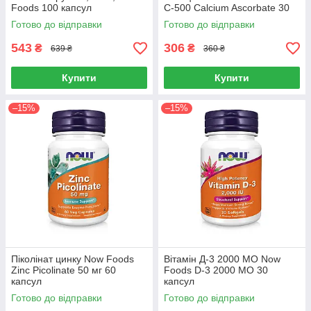
Foods 100 капсул
C-500 Calcium Ascorbate 30
капсул
Готово до відправки
Готово до відправки
543
306
₴
₴
639 ₴
360 ₴
Купити
Купити
–15%
–15%
Піколінат цинку Now Foods
Вітамін Д-3 2000 МО Now
Zinc Picolinate 50 мг 60
Foods D-3 2000 МО 30
капсул
капсул
Готово до відправки
Готово до відправки