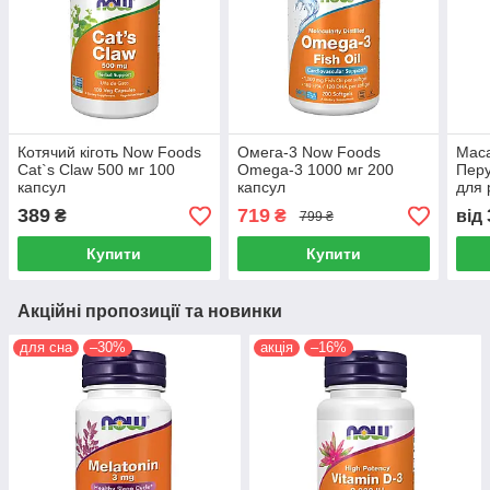
Котячий кіготь Now Foods
Омега-3 Now Foods
Mac
Cat`s Claw 500 мг 100
Omega-3 1000 мг 200
Перу
капсул
капсул
для 
здор
389
719
₴
₴
від
799 ₴
Купити
Купити
Акційні пропозиції та новинки
для сна
–30%
акція
–16%