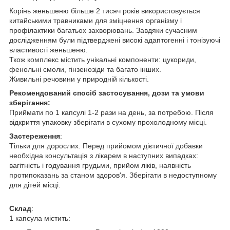
Корінь женьшеню більше 2 тисяч років використовується
китайськими травниками для зміцнення організму і
профілактики багатьох захворювань. Завдяки сучасним
дослідженням були підтверджені високі адаптогенні і тонізуючі
властивості женьшеню.
Ткож комплекс містить унікальні компоненти: цукориди,
фенольні смоли, гінзенозіди та багато інших.
Живильні речовини у природній кількості.
Рекомендований спосіб застосування, дози та умови
зберігання:
Приймати по 1 капсулі 1-2 рази на день, за потребою. Після
відкриття упаковку зберігати в сухому прохолодному місці.
Застереження
:
Тільки для дорослих. Перед прийомом дієтичної добавки
необхідна консультація з лікарем в наступних випадках:
вагітність і годування грудьми, прийом ліків, наявність
протипоказань за станом здоров'я. Зберігати в недоступному
для дітей місці.
Склад
:
1 капсула містить: