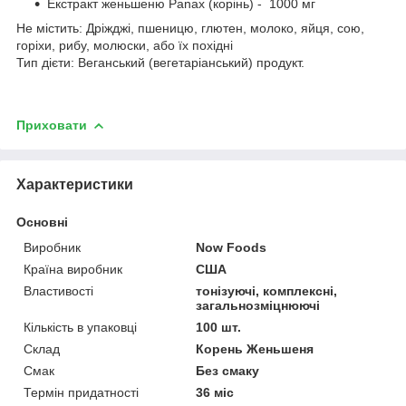
Екстракт женьшеню Panax (корінь) - 1000 мг
Не містить: Дріжджі, пшеницю, глютен, молоко, яйця, сою,
горіхи, рибу, молюски, або їх похідні
Тип дієти: Веганський (вегетаріанський) продукт.
Приховати
Характеристики
Основні
Виробник
Now Foods
Країна виробник
США
Властивості
тонізуючі, комплексні,
загальнозміцнюючі
Кількість в упаковці
100 шт.
Склад
Корень Женьшеня
Смак
Без смаку
Термін придатності
36 міс