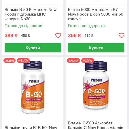
Вітамін B-50 Комплекс Now
Біотин 5000 мкг вітамін B7
Foods підтримка ЦНС
Now Foods Biotin 5000 мкг 60
капсули No30
капсул
Готово до відправки
Готово до відправки
389
356
₴
₴
458 ₴
419 ₴
Купити
Купити
акція
–15%
акция
–15%
Вітамін С-500 Аскорбат
Вітаміни групи B, B-50, Now
Кальція-С Now Foods Vitamin