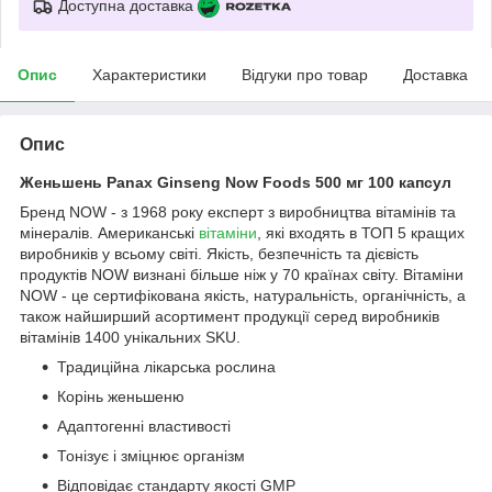
Доступна доставка
Опис
Характеристики
Відгуки про товар
Доставка
Опис
Женьшень Panax Ginseng Now Foods 500 мг 100 капсул
Бренд NOW - з 1968 року експерт з виробництва вітамінів та
мінералів. Американські
вітаміни
, які входять в ТОП 5 кращих
виробників у всьому світі. Якість, безпечність та дієвість
продуктів NOW визнані більше ніж у 70 країнах світу. Вітаміни
NOW - це сертифікована якість, натуральність, органічність, а
також найширший асортимент продукції серед виробників
вітамінів 1400 унікальних SKU.
Традиційна лікарська рослина
Корінь женьшеню
Адаптогенні властивості
Тонізує і зміцнює організм
Відповідає стандарту якості GMP