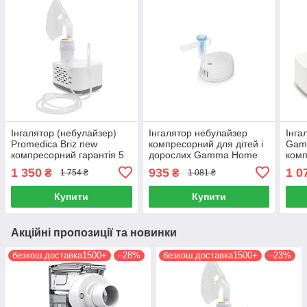
Інгалятор (небулайзер)
Інгалятор небулайзер
Інга
Promedica Briz new
компресорний для дітей і
Gamm
компресорний гарантія 5
дорослих Gamma Home
комп
років
гарантія 2 роки
роки
1 350
935
1 0
₴
₴
1 754 ₴
1 081 ₴
Купити
Купити
Акційні пропозиції та новинки
безкош.доставка1500+
–28%
безкош.доставка1500+
–23%