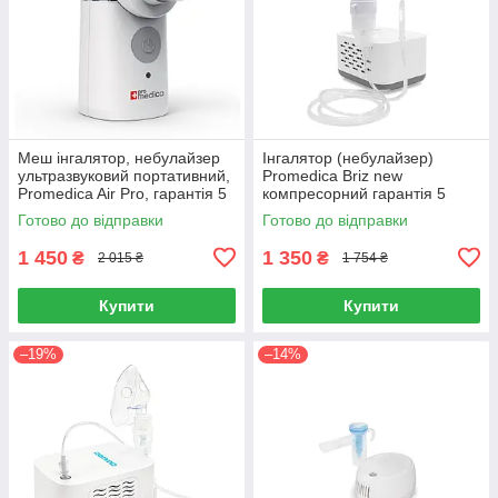
Меш інгалятор, небулайзер
Інгалятор (небулайзер)
ультразвуковий портативний,
Promedica Briz new
Promedica Air Pro, гарантія 5
компресорний гарантія 5
років
років
Готово до відправки
Готово до відправки
1 450
1 350
₴
₴
2 015 ₴
1 754 ₴
Купити
Купити
–19%
–14%