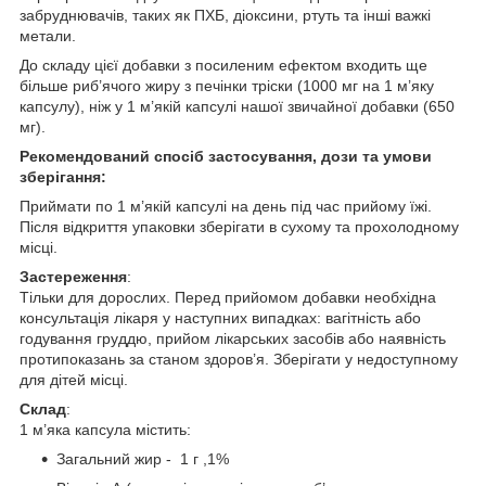
забруднювачів, таких як ПХБ, діоксини, ртуть та інші важкі
метали.
До складу цієї добавки з посиленим ефектом входить ще
більше риб’ячого жиру з печінки тріски (1000 мг на 1 м’яку
капсулу), ніж у 1 м’якій капсулі нашої звичайної добавки (650
мг).
Рекомендований спосіб застосування, дози та умови
зберігання:
Приймати по 1 м’якій капсулі на день під час прийому їжі.
Після відкриття упаковки зберігати в сухому та прохолодному
місці.
Застереження
:
Тільки для дорослих. Перед прийомом добавки необхідна
консультація лікаря у наступних випадках: вагітність або
годування груддю, прийом лікарських засобів або наявність
протипоказань за станом здоров’я. Зберігати у недоступному
для дітей місці.
Склад
:
1 м’яка капсула містить:
Загальний жир - 1 г ,1%