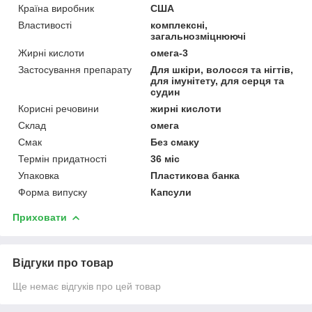
Країна виробник
США
Властивості
комплексні,
загальнозміцнюючі
Жирні кислоти
омега-3
Застосування препарату
Для шкіри, волосся та нігтів,
для імунітету, для серця та
судин
Корисні речовини
жирні кислоти
Склад
омега
Смак
Без смаку
Термін придатності
36 міс
Упаковка
Пластикова банка
Форма випуску
Капсули
Приховати
Відгуки про товар
Ще немає відгуків про цей товар