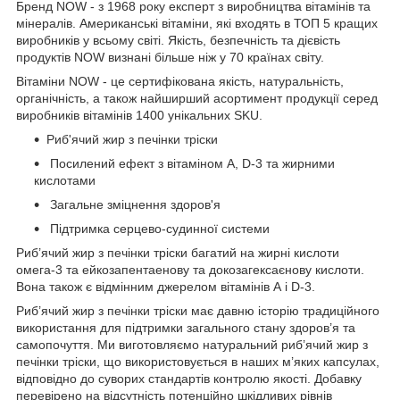
Бренд NOW - з 1968 року експерт з виробництва вітамінів та
мінералів. Американські вітаміни, які входять в ТОП 5 кращих
виробників у всьому світі. Якість, безпечність та дієвість
продуктів NOW визнані більше ніж у 70 країнах світу.
Вітаміни NOW - це сертифікована якість, натуральність,
органічність, а також найширший асортимент продукції серед
виробників вітамінів 1400 унікальних SKU.
Риб'ячий жир з печінки тріски
Посилений ефект з вітаміном А, D-3 та жирними
кислотами
Загальне зміцнення здоров'я
Підтримка серцево-судинної системи
Риб’ячий жир з печінки тріски багатий на жирні кислоти
омега-3 та ейкозапентаенову та докозагексаєнову кислоти.
Вона також є відмінним джерелом вітамінів А і D-3.
Риб’ячий жир з печінки тріски має давню історію традиційного
використання для підтримки загального стану здоров’я та
самопочуття. Ми виготовляємо натуральний риб’ячий жир з
печінки тріски, що використовується в наших м’яких капсулах,
відповідно до суворих стандартів контролю якості. Добавку
перевірено на відсутність потенційно шкідливих рівнів