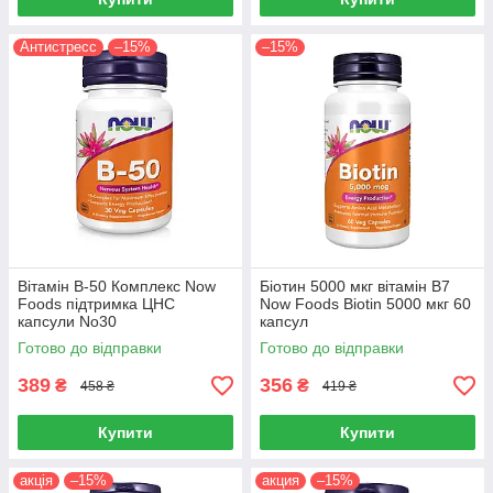
Антистресс
–15%
–15%
Вітамін B-50 Комплекс Now
Біотин 5000 мкг вітамін B7
Foods підтримка ЦНС
Now Foods Biotin 5000 мкг 60
капсули No30
капсул
Готово до відправки
Готово до відправки
389
356
₴
₴
458 ₴
419 ₴
Купити
Купити
акція
–15%
акция
–15%