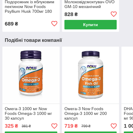
Подорожник із яблуковим
Молоковідсмоктувач OVO
пектином Now Foods
GM-10 механічний
Psyllium Husk 700мг 180
828
₴
капсул
689
₴
Купити
Подібні товари компанії
Омега-3 1000 мг Now
Омега-3 Now Foods
DHA
Foods Оmega-3 1000 мг
Omega-3 1000 мг 200
Food
30 капсул
капсул
мг 9
325
719
1 0
₴
₴
381 ₴
799 ₴