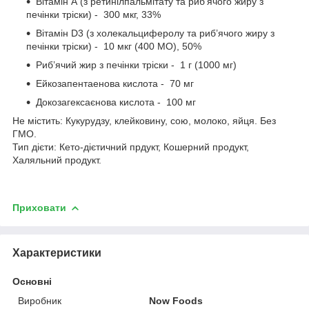
Вітамін А (з ретинілпальмітату та риб’ячого жиру з
печінки тріски) - 300 мкг, 33%
Вітамін D3 (з холекальциферолу та риб’ячого жиру з
печінки тріски) - 10 мкг (400 МО), 50%
Риб’ячий жир з печінки тріски - 1 г (1000 мг)
Ейкозапентаенова кислота - 70 мг
Докозагексаєнова кислота - 100 мг
Не містить: Кукурудзу, клейковину, сою, молоко, яйця. Без
ГМО.
Тип дієти: Кето-дієтичний прдукт, Кошерний продукт,
Халяльний продукт.
Приховати
Характеристики
Основні
Виробник
Now Foods