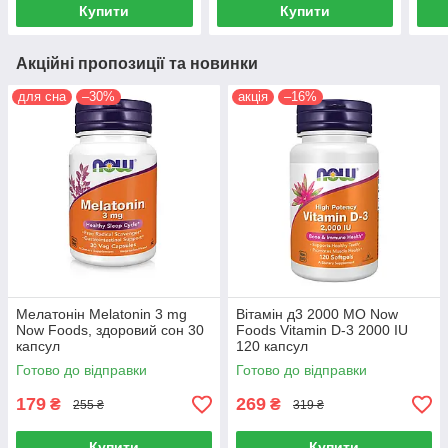
Купити
Купити
Акційні пропозиції та новинки
для сна
–30%
акція
–16%
Мелатонін Melatonin 3 mg
Вітамін д3 2000 МО Now
Now Foods, здоровий сон 30
Foods Vitamin D-3 2000 IU
капсул
120 капсул
Готово до відправки
Готово до відправки
179
269
₴
₴
255 ₴
319 ₴
Купити
Купити