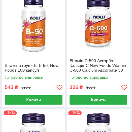
Вітамін С-500 Аскорбат
Вітаміни групи B, B-50, Now
Кальція-С Now Foods Vitamin
Foods 100 капсул
C-500 Calcium Ascorbate 30
капсул
Готово до відправки
Готово до відправки
543
306
₴
₴
639 ₴
360 ₴
Купити
Купити
–15%
–15%