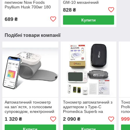
пектином Now Foods
GM-10 механічний
Psyllium Husk 700мг 180
828
₴
капсул
689
₴
Купити
Подібні товари компанії
Автоматичний тонометр
Тонометр автоматичний з
Тоно
на зап`ястя, з голосовим
адаптером з Type-C
ProM
супроводом, електронний
Promedica Superb на
голо
вимірник тиску, Promedica
плече, апарат для тиску,
адап
1 320
2 090
999
₴
₴
Bangle Smart. Наручний
точный тонометр.
тонометр
тискомір
Купити
Купити