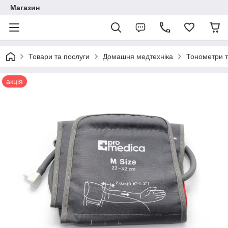
Магазин
Товари та послуги
Домашня медтехніка
Тонометри т
акція