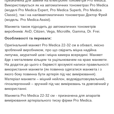
призначена для заміни на електронні тонометри Pro Medica.
Використовується як на автоматичних тонометрах Pro Medica
(моделі Pro Medica Expert, Pro Medica Superb, Pro Medica
Classic), так і на напівавтоматичних тонометрах Доктор Фрей
(модель: Pro Medica Assist).
Манжета також підходить до автоматичних тонометрів
виробників: AnD, Citizen, Vega, Microlife, Gamma, Dr. Frei.
Особливості та переваги:
Оригінальний манжет Pro Medica 22-32 см в обхваті, якісно
зроблений виробником, про що свідчить міцна надійна
липучка, акуратний шов і міцна камера всередині. Манжет
йде з металевим кільцем та ущільнювачем на краю манжети.
На додаток до цього є барвисті зрозумілі написи правильності
використання манжети (як повинна одягатися манжета і з
якого боку повинна бути артерія під час вимірювання).
Матеріал манжети – міцний нейлон, водовідштовхувальний,
гіпоалергенний – зручний під час вимірювань та довговічний у
використанні.
Манжета Pro Medica 22-32 см - призначена для апаратів
вимірювання артеріального тиску фірми Pro Medica.