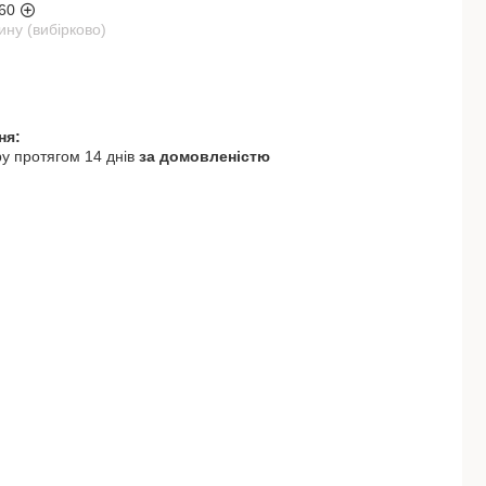
60
ну (вибірково)
у протягом 14 днів
за домовленістю