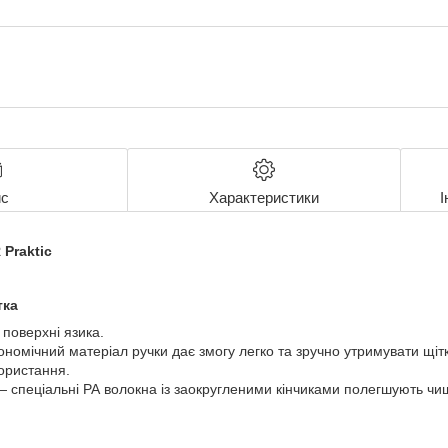
с
Характеристики
І
 Praktic
тка
поверхні язика.
омічний матеріал ручки дає змогу легко та зручно утримувати щітк
користання.
спеціальні РА волокна із заокругленими кінчиками полегшують чище