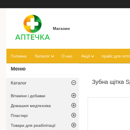
Магазин
Головна
Каталог
О нас
Акції
прайс для опто
Зубна щітка S
Каталог
Вітаміни і добавки
Домашня медтехніка
Пластирі
Товари для реабілітації