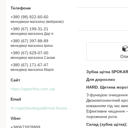
+380 (98) 822-60-60
менеджери магазину (вибірково)
+380 (67) 199-31-21
менеджер магазина Дар`я
+380 (67) 397-88-89
менеджер магазина Ірина
+380 (67) 629-07-00
Опи
менеджер магазина Санам
+380 (67) 171-67-47
менеджер магазина Марія
Зубна щітка SPOKAR
Для дорослих
HARD. Щетина жорс
https://aptechka.com.ua/
З функцією очищення 
Двокомпонентний ергон
ковзанням під час ви
m.rogachevskaya@med-house.com.ua
Ефективне чищення — 
порожнини рота.
Склад (зубна щітка):
+380673978889