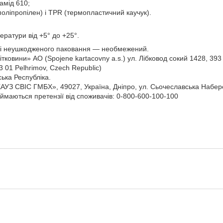
амід 610;
(поліпропілен) і TPR (термопластичний каучук).
ератури від +5° до +25°.
зі неушкодженого паковання — необмежений.
тковини» АО (Spojene kartacovny a.s.) ул. Лібковод сокий 1428, 393 0
3 01 Pelhrimov, Czech Republic)
ька Республіка.
УЗ СВІС ГМБХ», 49027, Україна, Дніпро, ул. Сьочеславська Набере
ймаються претензії від споживачів: 0-800-600-100-100