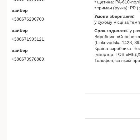
• щетина: РА-610-полі
• тримач (ручка): РР 
вайбер
Умови зберігання:
+380676290700
у сухому місці за темп
вайбер
Срок годности:
у ра
Виробник: «Споєне клі
+380671993121
(Libkovodska 1428, 39
Країна виробника: Чес
вайбер
Імпортер: ТОВ «МЕДХА
+380673978889
Телефон, за яким при