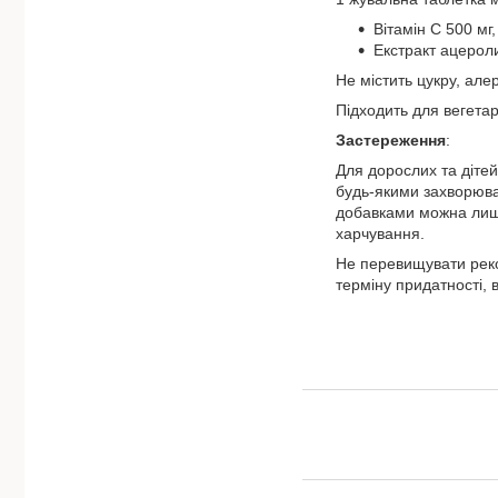
Вітамін С 500 мг
Екстракт ацерол
Не містить цукру, але
Підходить для вегетарі
Застереження
:
Для дорослих та дітей 
будь-якими захворюва
добавками можна лише 
харчування.
Не перевищувати реко
терміну придатності, 