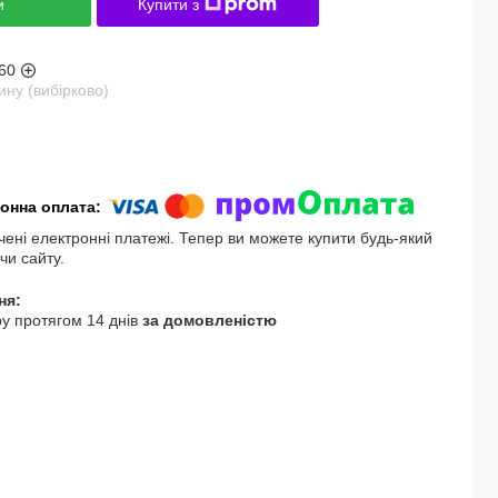
и
Купити з
60
ну (вибірково)
чені електронні платежі. Тепер ви можете купити будь-який
чи сайту.
у протягом 14 днів
за домовленістю