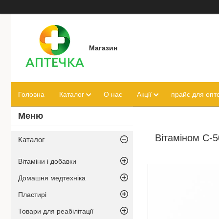
Магазин
Головна
Каталог
О нас
Акції
прайс для опто
Вітаміном С-
Каталог
Вітаміни і добавки
Домашня медтехніка
Пластирі
Товари для реабілітації