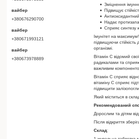
Зміцнення імунн
вайбер
Підвищує стійкіс
Антиоксидантний
+380676290700
Надає протизапа
Сприяє синтезу 
вайбер
Імунітет на максимум!
+380671993121
підвищуючи стійкість
організмі.
вайбер
Вітамін С відомий св
+380673978889
радикалами та сприяю
важливим компонентом 
Вітамін С сприяє відн
вітаміну С сприяє під
підвищити залізопогли
Який міститься в скла
Рекомендований спос
Дорослим та дітям від 
Після відкриття збері
Склад
:
1 жувальна таблетка м