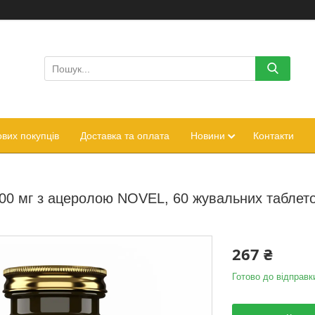
вих покупців
Доставка та оплата
Новини
Контакти
500 мг з ацеролою NOVEL, 60 жувальних таблет
267 ₴
Готово до відправк