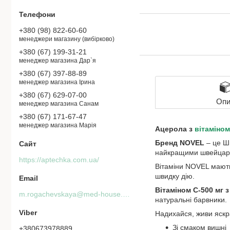
+380 (98) 822-60-60
менеджери магазину (вибірково)
+380 (67) 199-31-21
менеджер магазина Дар`я
+380 (67) 397-88-89
менеджер магазина Ірина
+380 (67) 629-07-00
Опи
менеджер магазина Санам
+380 (67) 171-67-47
менеджер магазина Марія
Ацерола з
вітаміном
Бренд NOVEL
– це Ш
найкращими швейцар
https://aptechka.com.ua/
Вітаміни NOVEL мають
швидку дію.
Вітаміном С-500 мг
m.rogachevskaya@med-house.com.ua
натуральні барвники.
Надихайся, живи яскра
Зі смаком вишні
+380673978889