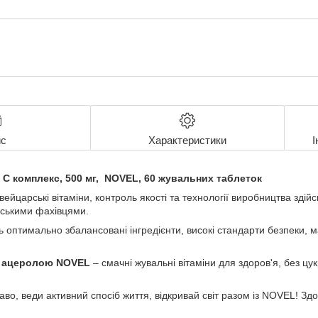
с
Характеристики
І
C комплекс, 500 мг, NOVEL, 60 жувальних таблеток
вейцарські вітаміни, контроль якості та технології виробництва зді
ськими фахівцями.
 оптимально збалансовані інгредієнти, високі стандарти безпеки, 
 з ацеролою NOVEL
– смачні жувальні вітаміни для здоров'я, без цу
во, веди активний спосіб життя, відкривай світ разом із NOVEL! Здо