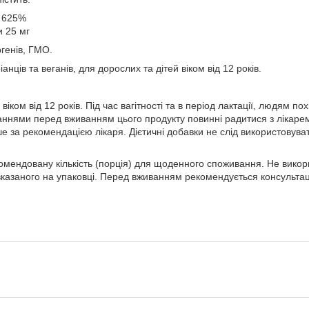
, 625%
и 25 мг
ргенів, ГМО.
анців та веганів, для дорослих та дітей віком від 12 років.
віком від 12 років. Під час вагітності та в період лактації, людям пох
ннями перед вживанням цього продукту повинні радитися з лікаре
за рекомендацією лікаря. Дієтичні добавки не слід використовуват
мендовану кількість (порція) для щоденного споживання. Не викори
вказаного на упаковці. Перед вживанням рекомендується консультаці