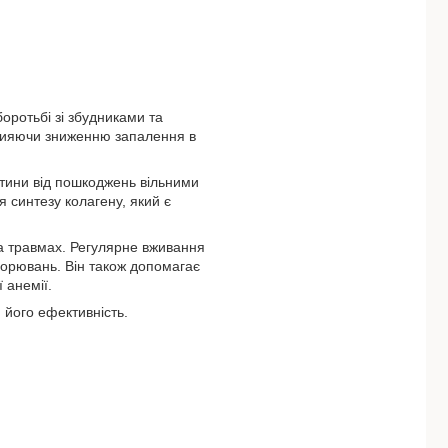
оротьбі зі збудниками та
сприяючи зниженню запалення в
ітини від пошкоджень вільними
 синтезу колагену, який є
та травмах. Регулярне вживання
ворювань. Він також допомагає
 анемії.
 його ефективність.