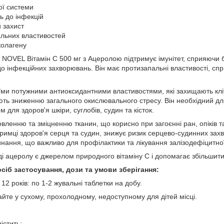
ої системи
ть до інфекцій
 захист
льних властивостей
колагену
 NOVEL Вітамін С 500 мг з Ацеролою підтримує імунітет, сприяючи б
 до інфекційних захворювань. Він має протизапальні властивості, 
оїми потужними антиоксидантними властивостями, які захищають кл
ть зниженню загального окислювального стресу. Він необхідний для
для здоров'я шкіри, суглобів, судин та кісток.
овленню та зміцненню тканин, що корисно при загоєнні ран, опіків 
тримці здоров'я серця та судин, знижує ризик серцево-судинних зах
нання, що важливо для профілактики та лікування залізодефіцитної
ді ацеролу є джерелом природного вітаміну С і допомагає збільшити
іб застосування, дози та умови зберігання:
12 років: по 1-2 жувальні таблетки на добу.
гайте у сухому, прохолодному, недоступному для дітей місці.
істить: